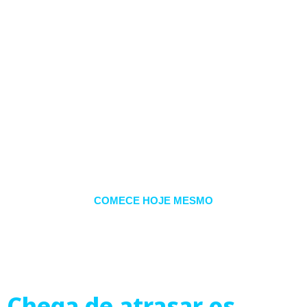
empresa paga e
quanto a sua equipe
recebe.
Você pode definir o valor dos
salários em reais ou dólares.
COMECE HOJE MESMO
Chega de atrasar os