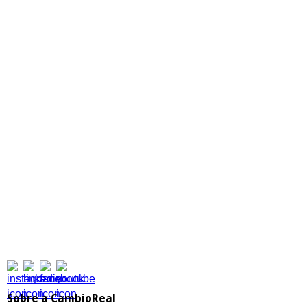
Sem mensalidade, zero
taxas internacionais e
mais agilidade nos
pagamentos.
Economize com
CambioPay!
Sobre a CambioReal