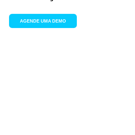
AGENDE UMA DEMO
Defina o salário do seu
funcionário ou freelancer
em dólares (USD) ou reais
(BRL).
Não importa a moeda, a sua
empresa está sempre no
controle.