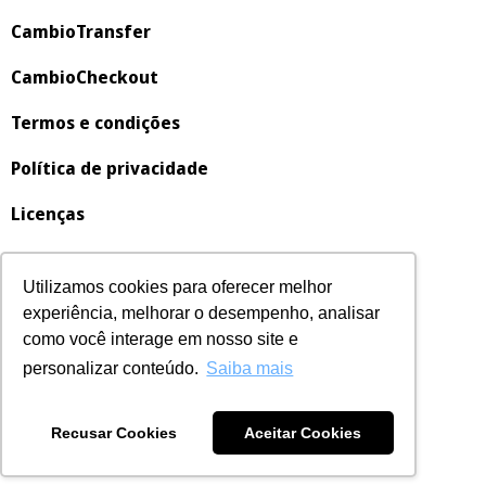
CambioTransfer
CambioCheckout
Termos e condições
Política de privacidade
Licenças
Fale conosco
Utilizamos cookies para oferecer melhor
suporte@cambioreal.com
experiência, melhorar o desempenho, analisar
+1 302-250-4098
como você interage em nosso site e
+1 877-368-4627
personalizar conteúdo.
Saiba mais
CambioReal INC, FINCEN Registration #31000275649876 | VERITAS L.C. LTDA,
Recusar Cookies
Aceitar Cookies
CNPJ/MF No 10.794.855/0001-95.
Copyright © 2004-2024 CambioReal INC. All rights reserved.